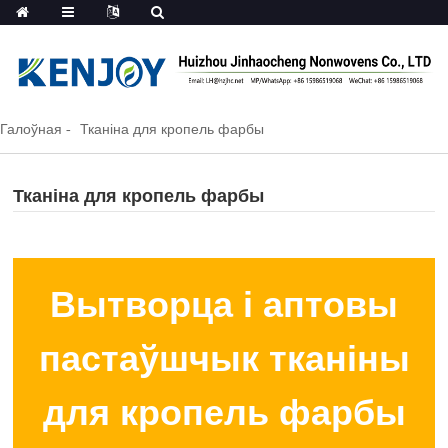
Галоўная
Тканіна для кропель фарбы
Тканіна для кропель фарбы
Вытворца і аптовы
пастаўшчык тканіны
для кропель фарбы