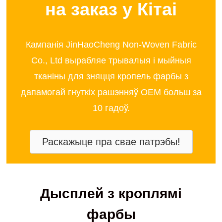
на заказ у Кітаі
Кампанія JinHaoCheng Non-Woven Fabric
Co., Ltd вырабляе трывалыя і мыйныя
тканіны для зняцця кропель фарбы з
дапамогай гнуткіх рашэнняў OEM больш за
10 гадоў.
Раскажыце пра свае патрэбы!
Дысплей з кроплямі
фарбы