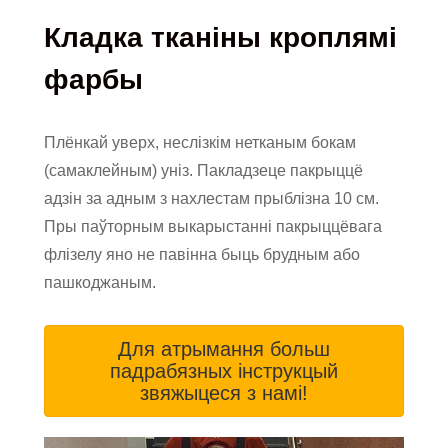
Кладка тканіны кроплямі
фарбы
Плёнкай уверх, неслізкім нетканым бокам
(самаклейным) уніз. Пакладзеце пакрыццё
адзін за адным з нахлестам прыблізна 10 см.
Пры паўторным выкарыстанні пакрыццёвага
флізелу яно не павінна быць брудным або
пашкоджаным.
Для атрымання больш
падрабязных інструкцый
звяжыцеся з намі!