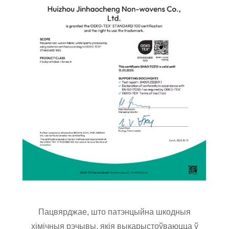
Пацвярджае, што патэнцыйна шкодныя
хімічныя рэчывы, якія выкарыстоўваюцца ў