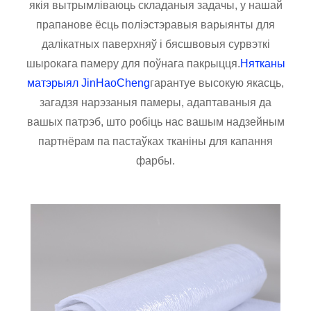
якія вытрымліваюць складаныя задачы, у нашай
прапанове ёсць поліэстэравыя варыянты для
далікатных паверхняў і бясшвовыя сурвэткі
шырокага памеру для поўнага пакрыцця.
Нятканы
матэрыял JinHaoCheng
гарантуе высокую якасць,
загадзя нарэзаныя памеры, адаптаваныя да
вашых патрэб, што робіць нас вашым надзейным
партнёрам па пастаўках тканіны для капання
фарбы.