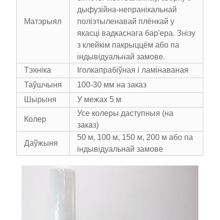
дыфузійна-непранікальнай
Матэрыял
поліэтыленавай плёнкай у
якасці вадкаснага бар'ера. Знізу
з клейкім пакрыццём або па
індывідуальнай замове.
Тэхніка
Іголкапрабіўная і ламінаваная
Таўшчыня
100-30 мм на заказ
Шырыня
У межах 5 м
Усе колеры даступныя (на
Колер
заказ)
50 м, 100 м, 150 м, 200 м або па
Даўжыня
індывідуальнай замове