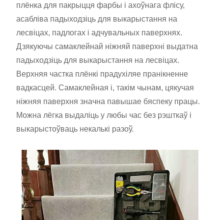
плёнка для пакрыцця фарбы і ахоўнага флісу,
асабліва падыходзіць для выкарыстання на
лесвіцах, падлогах і адчувальных паверхнях.
Дзякуючы самаклейнай ніжняй паверхні выдатна
падыходзіць для выкарыстання на лесвіцах.
Верхняя частка плёнкі прадухіляе пранікненне
вадкасцей. Самаклейная і, такім чынам, цякучая
ніжняя паверхня значна павышае бяспеку працы.
Можна лёгка выдаліць у любы час без рэшткаў і
выкарыстоўваць некалькі разоў.