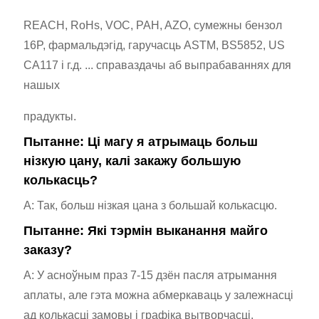
REACH, RoHs, VOC, PAH, AZO, сумежны бензол
16P, фармальдэгід, гаручасць ASTM, BS5852, US
CA117 і г.д. ... справаздачы аб выпрабаваннях для
нашых
прадукты.
Пытанне: Ці магу я атрымаць больш
нізкую цану, калі закажу большую
колькасць?
A: Так, больш нізкая цана з большай колькасцю.
Пытанне: Які тэрмін выканання майго
заказу?
A: У асноўным праз 7-15 дзён пасля атрымання
аплаты, але гэта можна абмеркаваць у залежнасці
ад колькасці замовы і графіка вытворчасці.