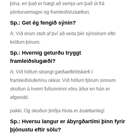
þína, en það er hægt að semja um það út frá
pöntunarmagni og framleiðsluáætlun.
Sp.: Get ég fengið sýnin?
A: Við erum stolt af því að veita þér sýnishorn eftir
kröfum þínum.
Sp.: Hvernig geturðu tryggt
framleiðslugæði?
A: Við höfum strangt gæðaeftirlitskerfi í
framleiðsluferlinu okkar. Við höfum fjórum sinnum
skoðun á hverri fullunninni vöru áður en hún er
afgreidd.
pakki. Og skoðun þriðja hluta er ásættanleg!
Sp.: Hversu langur er ábyrgðartími þinn fyrir
þjónustu eftir sölu?