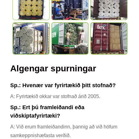
Algengar spurningar
Sp.: Hvenær var fyrirtækið þitt stofnað?
A: Fyrirtækið okkar var stofnað árið 2005.
Sp.: Ert þú framleiðandi eða
viðskiptafyrirtæki?
A: Við erum framleiðandinn, þannig að við höfum
samkeppnishæfasta verðið.