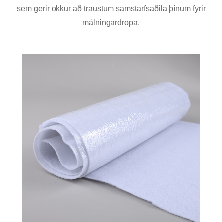
sem gerir okkur að traustum samstarfsaðila þínum fyrir
málningardropa.