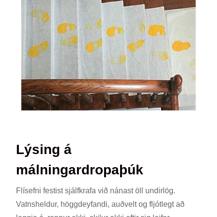
Lýsing á
málningardropaþúk
Flísefni festist sjálfkrafa við nánast öll undirlög.
Vatnsheldur, höggdeyfandi, auðvelt og fljótlegt að