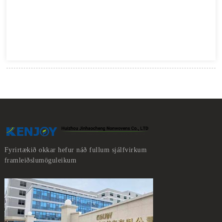
Fyrirtækið okkar hefur náð fullum sjálfvirkum
framleiðslumöguleikum