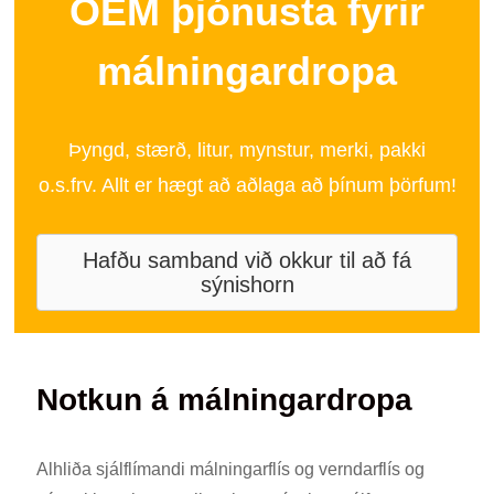
OEM þjónusta fyrir
málningardropa
Þyngd, stærð, litur, mynstur, merki, pakki
o.s.frv. Allt er hægt að aðlaga að þínum þörfum!
Hafðu samband við okkur til að fá
sýnishorn
Notkun á málningardropa
Alhliða sjálflímandi málningarflís og verndarflís og