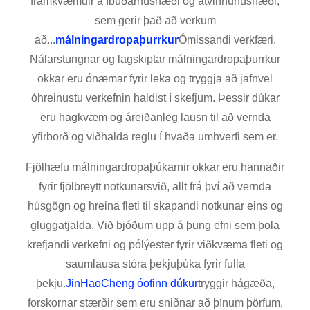
framkvæmdir á íbúðarhúsnæði og atvinnuhúsnæði,
sem gerir það að verkum
að...
málningardropaþurrkur
Ómissandi verkfæri.
Nálarstungnar og lagskiptar málningardropaþurrkur
okkar eru ónæmar fyrir leka og tryggja að jafnvel
óhreinustu verkefnin haldist í skefjum. Þessir dúkar
eru hagkvæm og áreiðanleg lausn til að vernda
yfirborð og viðhalda reglu í hvaða umhverfi sem er.
Fjölhæfu málningardropaþúkarnir okkar eru hannaðir
fyrir fjölbreytt notkunarsvið, allt frá því að vernda
húsgögn og hreina fleti til skapandi notkunar eins og
gluggatjalda. Við bjóðum upp á þung efni sem þola
krefjandi verkefni og pólýester fyrir viðkvæma fleti og
saumlausa stóra þekjuþúka fyrir fulla
þekju.
JinHaoCheng óofinn dúkur
tryggir hágæða,
forskornar stærðir sem eru sniðnar að þínum þörfum,