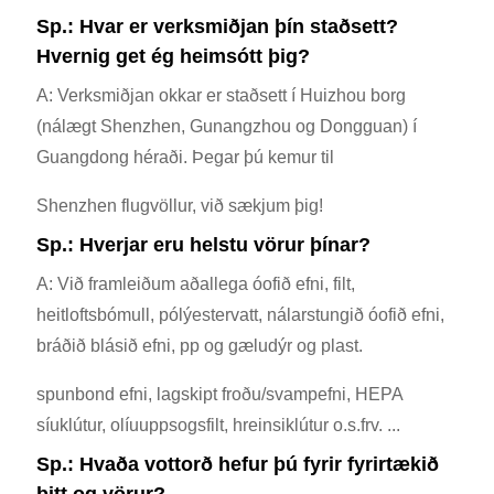
Sp.: Hvar er verksmiðjan þín staðsett?
Hvernig get ég heimsótt þig?
A: Verksmiðjan okkar er staðsett í Huizhou borg
(nálægt Shenzhen, Gunangzhou og Dongguan) í
Guangdong héraði. Þegar þú kemur til
Shenzhen flugvöllur, við sækjum þig!
Sp.: Hverjar eru helstu vörur þínar?
A: Við framleiðum aðallega óofið efni, filt,
heitloftsbómull, pólýestervatt, nálarstungið óofið efni,
bráðið blásið efni, pp og gæludýr og plast.
spunbond efni, lagskipt froðu/svampefni, HEPA
síuklútur, olíuuppsogsfilt, hreinsiklútur o.s.frv. ...
Sp.: Hvaða vottorð hefur þú fyrir fyrirtækið
þitt og vörur?