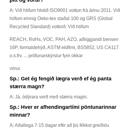
A: Við höfum hlotið ISO9001 vottun frá árinu 2011. Við
höfum einnig Oeko-tex staðal 100 og GRS (Global
Recycled Standard) vottorð. Við höfum
REACH, RoHs, VOC, PAH, AZO, aðliggjandi bensen
16P, formaldehýð, ASTM eldfimi, BS5852, US CA117
o.s.frv. ... prófunarskýrslur fyrir okkar
vörur.
Sp.: Get ég fengið lægra verð ef ég panta
stærra magn?
A: Já, ódýrara verð með stærra magni.
Sp.: Hver er afhendingartími pöntunarinnar
minnar?
A: Aðallega 7-15 dagar eftir að þú fékkst greiðslu