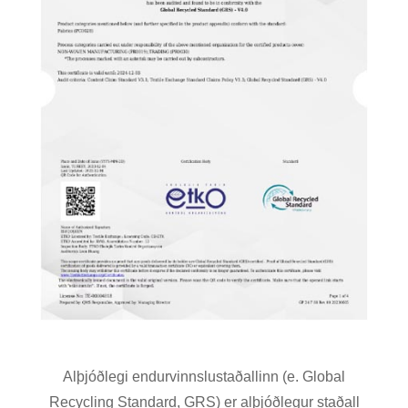
Alþjóðlegi endurvinnslustaðallinn (e. Global
Recycling Standard, GRS) er alþjóðlegur staðall