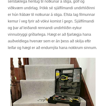
sérstaklega hentug til notkunar á stiga, gólf og
viðkvæm undirlag. Þökk sé sjálflímandi undirhliðinni
er hún frábær til notkunar á stiga. Efsta lag filmunnar
kemur í veg fyrir að vökvi komist í gegn. Sjálflímandi
og þar af leiðandi rennandi undirhliðin eykur
vinnuöryggi gríðarlega. Hægt er að fjarlægja hana
auðveldlega hvenær sem er án þess að skilja eftir
leifar og hægt er að endurnýta hana nokkrum sinnum.