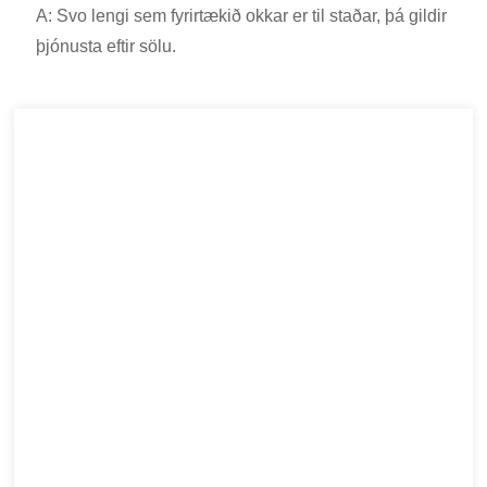
A: Svo lengi sem fyrirtækið okkar er til staðar, þá gildir
þjónusta eftir sölu.