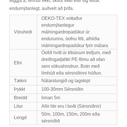
leggja á, rennur ekki, skilur ekki eftir sig leifar,
endurnýtanlegt, auðvelt að þrífa.
OEKO-TEX vottaður
endurnýtanlegur
Vöruheiti
málningardropadúkur úr
endurunnu, óofnu filti, alhliða
málningardropadúkur fyrir málara
Óofið hvítt úr tilbúnum trefjum, með
dreifingarþéttri PE-filmu að ofan
Efni
sem vökvahindrun. Botn með
límhúð eða sérsniðinni húðun.
Tækni
Nálarstungið og lagskipt
Þykkt
100-30mm Sérsniðin
Breidd
Innan 5m
Litur
Allir litir eru í boði (Sérsniðnir)
50m, 100m, 150m, 200m eða
Lengd
sérsniðið