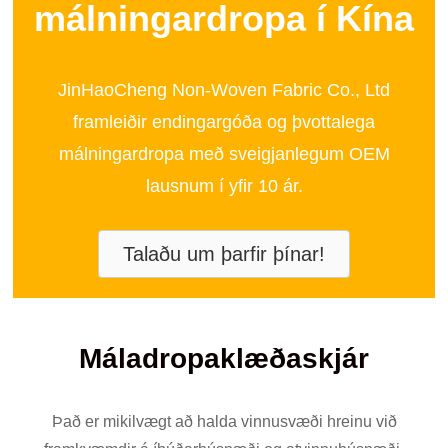
málningardropa í Kína
JinHaoCheng Non-Woven Fabric Co., Ltd
framleiðir endingargóða og þvottalega
málningardropa með sveigjanlegum OEM
lausnum í yfir 10 ár.
Talaðu um þarfir þínar!
Máladropaklæðaskjár
Það er mikilvægt að halda vinnusvæði hreinu við