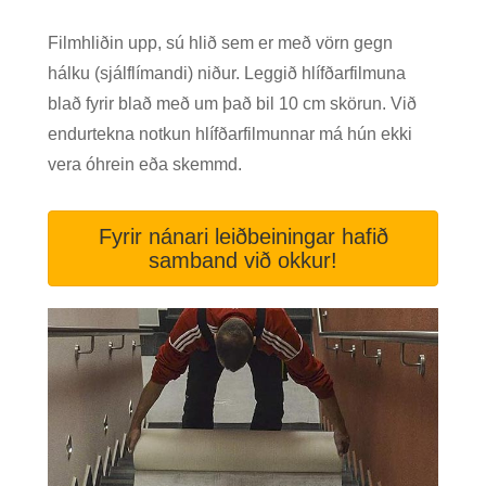
Filmhliðin upp, sú hlið sem er með vörn gegn
hálku (sjálflímandi) niður. Leggið hlífðarfilmuna
blað fyrir blað með um það bil 10 cm skörun. Við
endurtekna notkun hlífðarfilmunnar má hún ekki
vera óhrein eða skemmd.
Fyrir nánari leiðbeiningar hafið
samband við okkur!