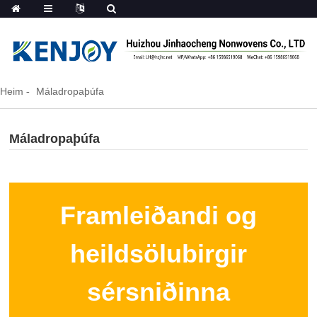
Heim
Máladropaþúfa
Máladropaþúfa
Framleiðandi og
heildsölubirgir
sérsniðinna