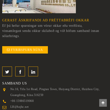
GERAST ÁSKRIFANDI AÐ FRÉTTABRÉFI OKKAR
Ef þú hefur spurningar um vörur okkar eða verðlista,
vinsamlegast sendu okkur skilaboð og við höfum samband innan
sólarhrings.
FYRIRSPURN NÚNA
SAMBAND
US
No.16, Yifa 1st Road, Pingtan Town, Huiyang District, Huizhou City,
Guangdong, Kína.516259
+86 15986519068
LH@hzjhc.net