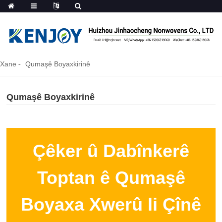
Xane
Qumaşê Boyaxkirinê
Qumaşê Boyaxkirinê
Çêker û Dabînkerê
Toptan ê Qumaşê
Boyaxa Xwerû li Çînê