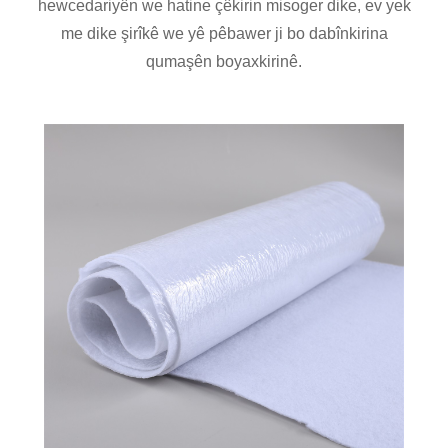
hewcedariyên we hatine çêkirin misoger dike, ev yek
me dike şirîkê we yê pêbawer ji bo dabînkirina
qumaşên boyaxkirinê.