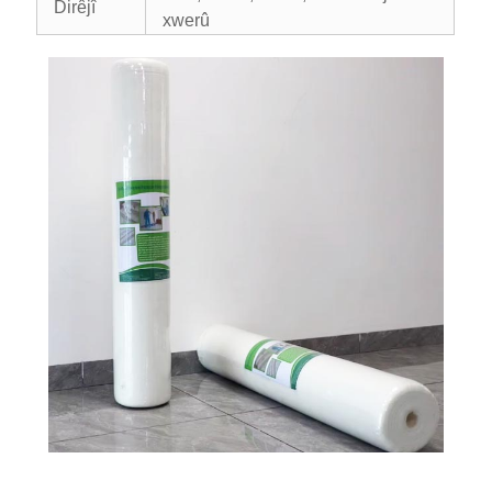
Dirêjî
xwerû