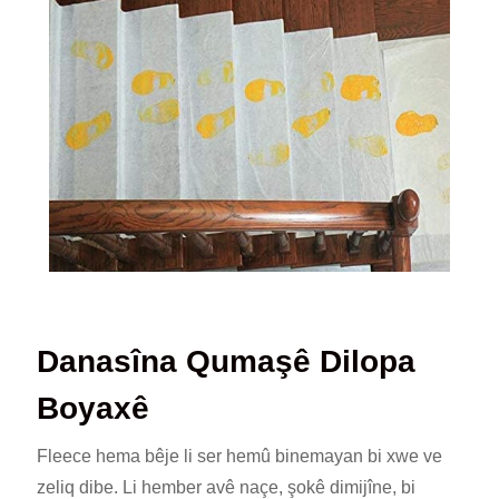
Danasîna Qumaşê Dilopa
Boyaxê
Fleece hema bêje li ser hemû binemayan bi xwe ve
zeliq dibe. Li hember avê naçe, şokê dimijîne, bi