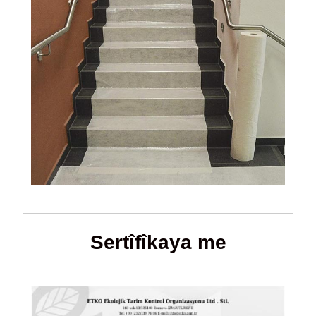
Sertîfîkaya me