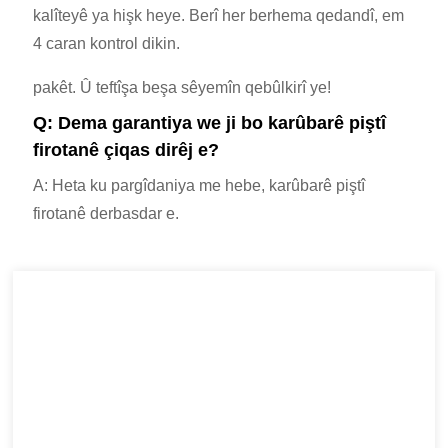
kalîteyê ya hişk heye. Berî her berhema qedandî, em
4 caran kontrol dikin.
pakêt. Û teftîşa beşa sêyemîn qebûlkirî ye!
Q: Dema garantiya we ji bo karûbarê piştî
firotanê çiqas dirêj e?
A: Heta ku pargîdaniya me hebe, karûbarê piştî
firotanê derbasdar e.