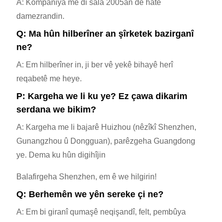
A: Kompaniya me di sala 2005an de hate
damezrandin.
Q: Ma hûn hilberîner an şîrketek bazirganî
ne?
A: Em hilberîner in, ji ber vê yekê bihayê herî
reqabetê me heye.
P: Kargeha we li ku ye? Ez çawa dikarim
serdana we bikim?
A: Kargeha me li bajarê Huizhou (nêzîkî Shenzhen,
Gunangzhou û Dongguan), parêzgeha Guangdong
ye. Dema ku hûn digihîjin
Balafirgeha Shenzhen, em ê we hilgirin!
Q: Berhemên we yên sereke çi ne?
A: Em bi giranî qumaşê neqişandî, felt, pembûya