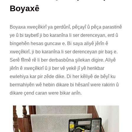
Boyaxê
Boyaxa xweçêkirî ya gerdûnî, pêçayî û pêça parastinê
ye û bi taybetî ji bo karanîna li ser derenceyan, erd û
bingehên hesas guncaw e. Bi saya aliyê jêrîn ê
xweçêkirî, ji bo karanîna li ser derenceyan pir baş e.
Serê fîlmê rê li ber derbasbûna şilekan digire. Aliyê
jêrîn ê xweçêkirî û ji ber vê yekê jî yê herikbar
ewlehiya kar pir zêde dike. Di her kêliyê de bêyî ku
bermahiyên wê hebin dikare bi hêsanî were rakirin û
dikare çend caran were bikar anîn.