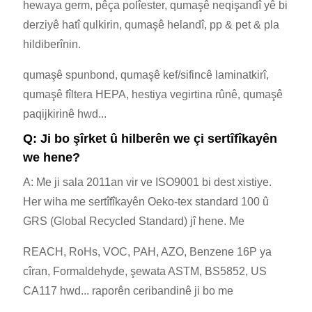
hewaya germ, pêça polîester, qumaşê neqişandî yê bi
derziyê hatî qulkirin, qumaşê helandî, pp & pet & pla
hildiberînin.
qumaşê spunbond, qumaşê kef/sifincê laminatkirî,
qumaşê fîltera HEPA, hestiya vegirtina rûnê, qumaşê
paqijkirinê hwd...
Q: Ji bo şîrket û hilberên we çi sertîfîkayên
we hene?
A: Me ji sala 2011an vir ve ISO9001 bi dest xistiye.
Her wiha me sertîfîkayên Oeko-tex standard 100 û
GRS (Global Recycled Standard) jî hene. Me
REACH, RoHs, VOC, PAH, AZO, Benzene 16P ya
cîran, Formaldehyde, şewata ASTM, BS5852, US
CA117 hwd... raporên ceribandinê ji bo me