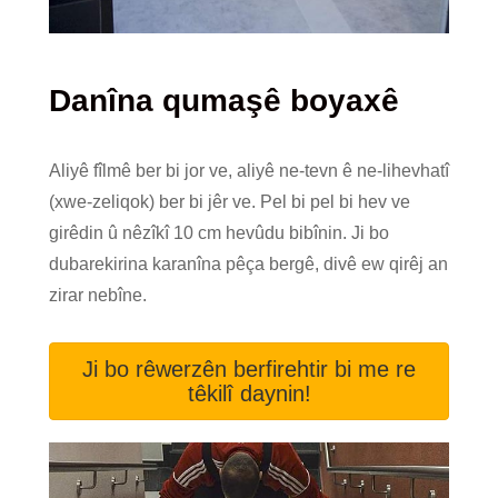
Danîna qumaşê boyaxê
Aliyê fîlmê ber bi jor ve, aliyê ne-tevn ê ne-lihevhatî
(xwe-zeliqok) ber bi jêr ve. Pel bi pel bi hev ve
girêdin û nêzîkî 10 cm hevûdu bibînin. Ji bo
dubarekirina karanîna pêça bergê, divê ew qirêj an
zirar nebîne.
Ji bo rêwerzên berfirehtir bi me re
têkilî daynin!