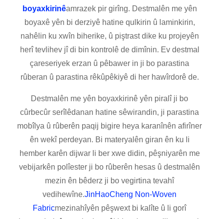
boyaxkirinê
amrazek pir girîng. Destmalên me yên
boyaxê yên bi derziyê hatine qulkirin û laminkirin,
nahêlin ku xwîn biherike, û piştrast dike ku projeyên
herî tevlihev jî di bin kontrolê de dimînin. Ev destmal
çareseriyek erzan û pêbawer in ji bo parastina
rûberan û parastina rêkûpêkiyê di her hawîrdorê de.
Destmalên me yên boyaxkirinê yên piralî ji bo
cûrbecûr serîlêdanan hatine sêwirandin, ji parastina
mobîlya û rûberên paqij bigire heya karanînên afirîner
ên wekî perdeyan. Bi materyalên giran ên ku li
hember karên dijwar li ber xwe didin, pêşniyarên me
vebijarkên polîester ji bo rûberên hesas û destmalên
mezin ên bêderz ji bo vegirtina tevahî
vedihewîne.
JinHaoCheng Non-Woven
Fabric
mezinahîyên pêşwext bi kalîte û li gorî