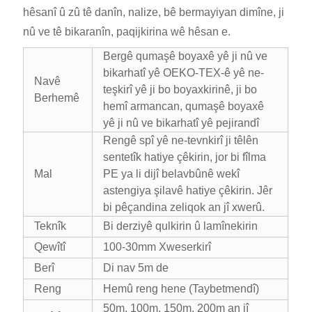
hêsanî û zû tê danîn, nalize, bê bermayiyan dimîne, ji
nû ve tê bikaranîn, paqijkirina wê hêsan e.
Bergê qumaşê boyaxê yê ji nû ve
bikarhatî yê OEKO-TEX-ê yê ne-
Navê
teşkirî yê ji bo boyaxkirinê, ji bo
Berhemê
hemî armancan, qumaşê boyaxê
yê ji nû ve bikarhatî yê pejirandî
Rengê spî yê ne-tevnkirî ji têlên
sentetîk hatiye çêkirin, jor bi fîlma
Mal
PE ya li dijî belavbûnê wekî
astengiya şilavê hatiye çêkirin. Jêr
bi pêçandina zeliqok an jî xwerû.
Teknîk
Bi derziyê qulkirin û lamînekirin
Qewîtî
100-30mm Xweserkirî
Berî
Di nav 5m de
Reng
Hemû reng hene (Taybetmendî)
50m, 100m, 150m, 200m an jî