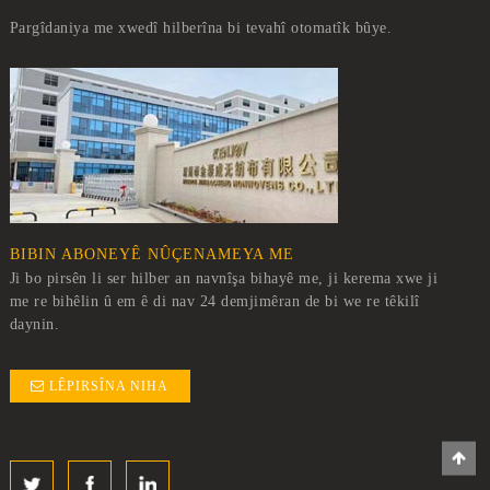
Pargîdaniya me xwedî hilberîna bi tevahî otomatîk bûye.
BIBIN ABONEYÊ NÛÇENAMEYA ME
Ji bo pirsên li ser hilber an navnîşa bihayê me, ji kerema xwe ji
me re bihêlin û em ê di nav 24 demjimêran de bi we re têkilî
daynin.
LÊPIRSÎNA NIHA