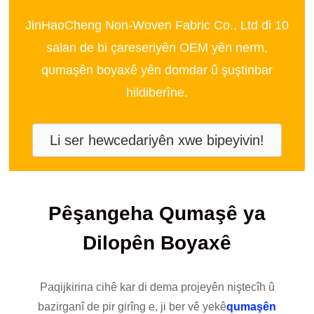
JinHaoCheng Non-Woven Fabric Co., Ltd di 10
salan de bi çareseriyên OEM yên nerm,
qumaşên boyaxê yên domdar û şuştinbar
hildiberîne.
Li ser hewcedariyên xwe bipeyivin!
Pêşangeha Qumaşê ya
Dilopên Boyaxê
Paqijkirina cihê kar di dema projeyên niştecîh û
bazirganî de pir girîng e, ji ber vê yekê
qumaşên