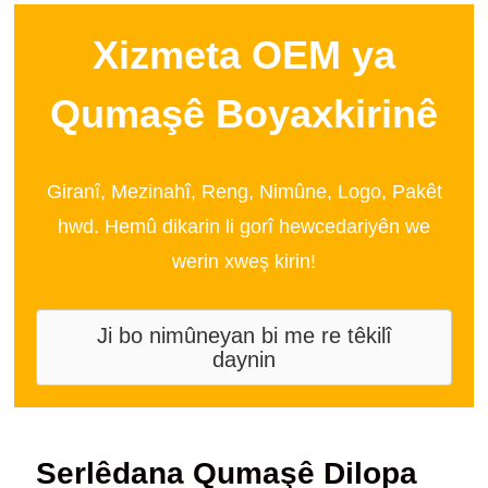
Xizmeta OEM ya
Qumaşê Boyaxkirinê
Giranî, Mezinahî, Reng, Nimûne, Logo, Pakêt
hwd. Hemû dikarin li gorî hewcedariyên we
werin xweş kirin!
Ji bo nimûneyan bi me re têkilî
daynin
Serlêdana Qumaşê Dilopa