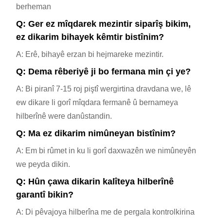
berheman
Q: Ger ez mîqdarek mezintir siparîş bikim,
ez dikarim bihayek kêmtir bistînim?
A: Erê, bihayê erzan bi hejmareke mezintir.
Q: Dema rêberiyê ji bo fermana min çi ye?
A: Bi piranî 7-15 roj piştî wergirtina dravdana we, lê
ew dikare li gorî mîqdara fermanê û bernameya
hilberînê were danûstandin.
Q: Ma ez dikarim nimûneyan bistînim?
A: Em bi rûmet in ku li gorî daxwazên we nimûneyên
we peyda dikin.
Q: Hûn çawa dikarin kalîteya hilberînê
garantî bikin?
A: Di pêvajoya hilberîna me de pergala kontrolkirina