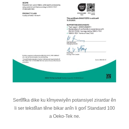
Sertîfîka dike ku kîmyewiyên potansiyel zirardar ên
li ser tekstîlan têne bikar anîn li gorî Standard 100
a Oeko-Tek ne.