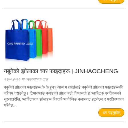
नबुनेको झोलाका चार फाइदाहरू | JINHAOCHENG
२२-०४-२१ मा व्यवस्थापक द्वारा
नबुनेको झोलाका फाइदाहरू के के हुन्? आज म तपाईंलाई नबुनेको झोलाका फाइदाहरूसँग
परिचय गराउनेछु। टियानफाङ कपडाको झोला बढी किफायती छ प्लास्टिक प्रतिबन्धको
सुरुवातदेखि, प्लास्टिकका झोलाहरू बिस्तारै प्याकेजिङ बजारबाट हट्नेछन् र प्रतिस्थापन
गरिनेछ...
थप पढ्नुहोस्