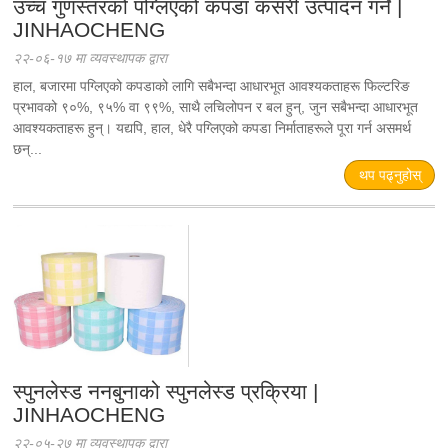
उच्च गुणस्तरको पग्लिएको कपडा कसरी उत्पादन गर्ने |
JINHAOCHENG
२२-०६-१७ मा व्यवस्थापक द्वारा
हाल, बजारमा पग्लिएको कपडाको लागि सबैभन्दा आधारभूत आवश्यकताहरू फिल्टरिङ
प्रभावको ९०%, ९५% वा ९९%, साथै लचिलोपन र बल हुन्, जुन सबैभन्दा आधारभूत
आवश्यकताहरू हुन्। यद्यपि, हाल, धेरै पग्लिएको कपडा निर्माताहरूले पूरा गर्न असमर्थ
छन्...
थप पढ्नुहोस्
स्पुनलेस्ड ननबुनाको स्पुनलेस्ड प्रक्रिया |
JINHAOCHENG
२२-०५-२७ मा व्यवस्थापक द्वारा