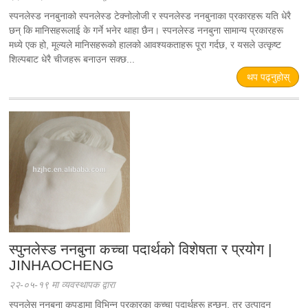
स्पनलेस्ड ननबुनाको स्पनलेस्ड टेक्नोलोजी र स्पनलेस्ड ननबुनाका प्रकारहरू यति धेरै
छन् कि मानिसहरूलाई के गर्ने भनेर थाहा छैन। स्पनलेस्ड ननबुना सामान्य प्रकारहरू
मध्ये एक हो, मूल्यले मानिसहरूको हालको आवश्यकताहरू पूरा गर्दछ, र यसले उत्कृष्ट
शिल्पबाट धेरै चीजहरू बनाउन सक्छ...
थप पढ्नुहोस्
स्पुनलेस्ड ननबुना कच्चा पदार्थको विशेषता र प्रयोग |
JINHAOCHENG
२२-०५-१९ मा व्यवस्थापक द्वारा
स्पुनलेस ननबुना कपडामा विभिन्न प्रकारका कच्चा पदार्थहरू हुन्छन्, तर उत्पादन