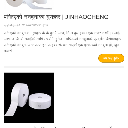
पग्लिएको ननबुनाका गुणहरू | JINHAOCHENG
२२-०६-३० मा व्यवस्थापक द्वारा
पग्लिएको ननबुनाका गुणहरू के के हुन्? आज, निम्न कुराहरूमा एक नजर राखौं। मलाई
आशा छ कि यो तपाईंको लागि उपयोगी हुनेछ। पग्लिएको ननबुनाको प्रदर्शन विशेषताहरू
पग्लिएको ननबुना अल्ट्रा-फाइन फाइबर संरचना भएको एक प्रकारको ननबुना हो, जुन
तयारी...
थप पढ्नुहोस्