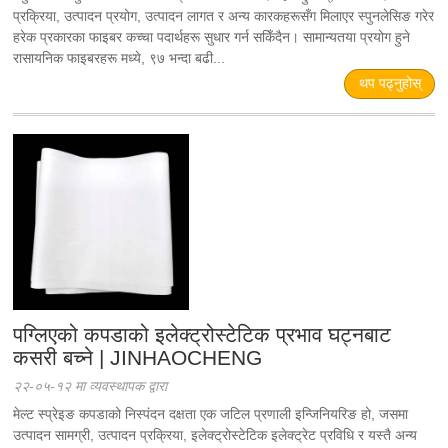
प्रक्रिया, उत्पादन प्रयोग, उत्पादन लागत र अन्य कारकहरूसँग मिलाएर स्पुनलेसिङ गरेर
हरेक प्रकारका फाइबर कच्चा पदार्थहरू सुधार गर्न सकिँदैन। सामान्यतया प्रयोग हुने
रासायनिक फाइबरहरू मध्ये, ९७ भन्दा बढी...
थप पढ्नुहोस्
पग्लिएको कपडाको इलेक्ट्रोस्टेटिक प्रभाव घट्नबाट
कसरी बच्ने | JINHAOCHENG
२२-०५-१२ मा व्यवस्थापक द्वारा
मेल्ट स्प्रेइङ कपडाको निस्पंदन दक्षता एक जटिल प्रणाली इन्जिनियरिङ हो, जसमा
उत्पादन सामग्री, उत्पादन प्रक्रिया, इलेक्ट्रोस्टेटिक इलेक्ट्रेट प्रविधि र यस्तै अन्य