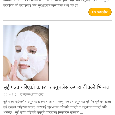
बीचको भिन्नता: N95 मास्क NIOSH (नेशनल इन्स्टिच्युट फर अकुपेशनल स...) द्वारा
प्रमाणित नौ प्रकारका कण सुरक्षात्मक मास्कहरू मध्ये एक हो।
थप पढ्नुहोस्
सुई पञ्च गरिएको कपडा र स्पुनलेस कपडा बीचको भिन्नता
२२-०९-२० मा व्यवस्थापक द्वारा
सुई पञ्च गरिएको र स्पुनलेस्ड कपडाको नाम एक्यूपंक्चर र स्पुनलेस दुवै गैर-बुने कपडाका
दुई प्रमुख वर्गहरूमा पर्छन्, जसलाई सुई-पञ्च गरिएको ननबुने वा स्पुनलेस ननबुने पनि
भनिन्छ। सुई पञ्च गरिएको ननबुने कारखाना सिफारिस गरिएको ...