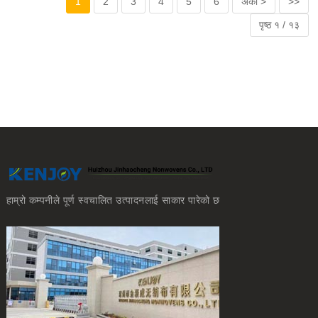
1
2
3
4
5
6
अर्को >
>>
पृष्ठ १ / १३
हाम्रो कम्पनीले पूर्ण स्वचालित उत्पादनलाई साकार पारेको छ