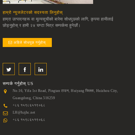
हाम्रो न्यूजलेटरको सदस्यता लिनुहोस्
हाम्रा उत्पादनहरू वा मूल्यसूचीको बारेमा सोधपुछको लागि, कृपया हामीलाई
छोड्नुहोस् र हामी २४ घण्टा भित्र सम्पर्कमा हुनेछौं।
अहिले सोधपुछ गर्नुहोस्
सम्पर्क गर्नुहोस्
US
No.16, Yifa 1st Road, Pingtan टाउन, Huiyang जिल्ला, Huizhou City,
Guangdong, China.516259
+८६ १५९८६५१९०६८
LH@hzjhc.net
+८६ १५९८६५१९०६८