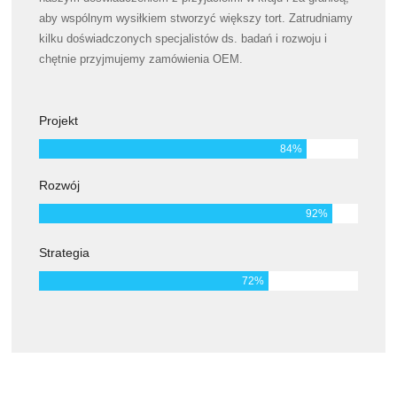
aby wspólnym wysiłkiem stworzyć większy tort. Zatrudniamy
kilku doświadczonych specjalistów ds. badań i rozwoju i
chętnie przyjmujemy zamówienia OEM.
Projekt
84
%
Rozwój
92
%
Strategia
72
%