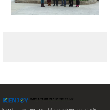
Nasza firma zrealizowała w pełni zautomatyzowaną produkcję