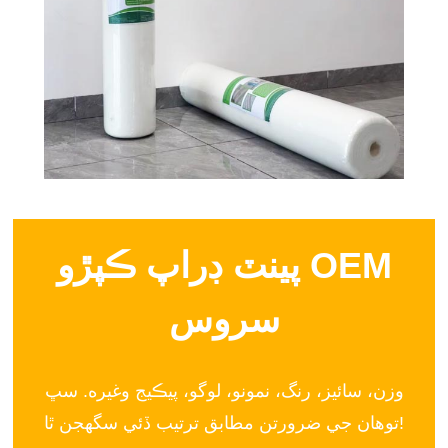
پينٽ ڊراپ ڪپڙو OEM
سروس
وزن، سائيز، رنگ، نمونو، لوگو، پيڪيج وغيره. سڀ
توهان جي ضرورتن مطابق ترتيب ڏئي سگهجن ٿا!