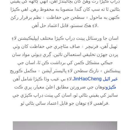
ڊراپ ڪپڙا رت وهڻ کان بچائيندڙ آهن، انهي ڳالهه کي يقيني
بڻائين ٿا ته سڀ کان گندا منصوبا به محفوظ رهن. اهي ڪپڙا
ڪنهن به ماحول ۾ سطحن جي حفاظت ۽ نظم برقرار رکڻ
لاءِ هڪ سستو، قابل اعتماد حل آهن.
اسان جا ورسٽائل پينٽ ڊراپ ڪپڙا مختلف ايپليڪيشنن لاءِ
ٺهيل آهن، فرنيچر ۽ صاف مٿاڇري جي حفاظت کان وٺي
پردن جهڙن تخليقي استعمالن تائين. ڳري ڊيوٽي مواد سان
جيڪي مشڪل ڪمن کي برداشت ڪن ٿا، اسان جي
پيشڪش ۾ نازڪ سطحن لاءِ پاليسٽر آپشن ۽ مڪمل ڪوريج
JinHaoCheng غير اڻيل
لاءِ بي عيب وڏا ڪپڙا شامل آهن.
ڪپڙو
توهان جي ضرورتن مطابق اعليٰ معيار، پري ڪٽ
سائيز کي يقيني بڻائي ٿو، اسان کي پينٽ ڊراپ ڪپڙي جي
فراهمي لاءِ توهان جو قابل اعتماد ساٿي بڻائي ٿو.