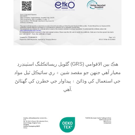
گلوبل ريسائڪلنگ اسٽينڊرڊ (GRS) هڪ بين الاقوامي
معيار آهي جنهن جو مقصد شين ۾ ري سائيڪل ٿيل مواد
جي استعمال کي وڌائڻ ۽ پيداوار جي خطرن کي گهٽائڻ
آهي.