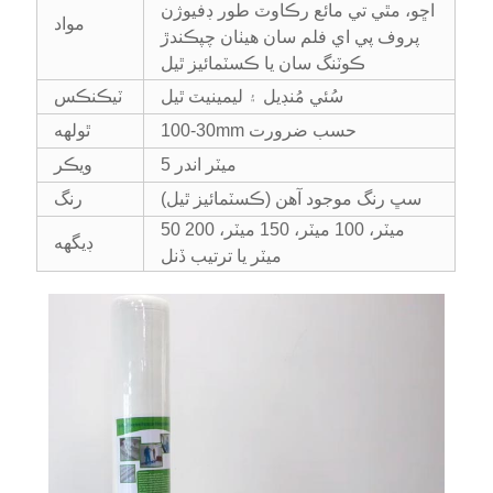
اڇو، مٿي تي مائع رڪاوٽ طور ڊفيوژن
مواد
پروف پي اي فلم سان هيٺان چپڪندڙ
ڪوٽنگ سان يا ڪسٽمائيز ٿيل
سُئي مُنڊيل ۽ ليمينيٽ ٿيل
ٽيڪنڪس
100-30mm حسب ضرورت
ٿولهه
5 ميٽر اندر
ويڪر
سڀ رنگ موجود آهن (ڪسٽمائيز ٿيل)
رنگ
50 ميٽر، 100 ميٽر، 150 ميٽر، 200
ڊيگهه
ميٽر يا ترتيب ڏنل