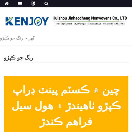
گھر
رنگ جو ڪپڙو
رنگ جو ڪپڙو
چين ۾ ڪسٽم پينٽ ڊراپ
ڪپڙو ٺاهيندڙ ۽ هول سيل
فراهم ڪندڙ