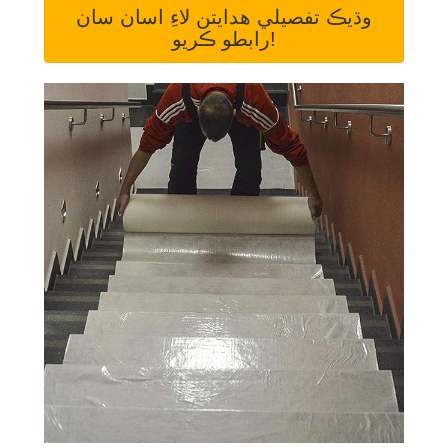
وڌيڪ تفصيلي هدايتن لاءِ اسان سان
رابطو ڪريو!