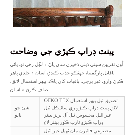
پينٽ ڊراپ ڪپڙي جي وضاحت
اُون تقريبن سڀني ذيلي ذخيرن سان پاڻ ۾ لڳل رهي ٿو. پاڻي
ناقابلِ پارگميتا، جھٽڪو جذب ڪندڙ، آسان ۽ جلدي ٻاهر
ڪڍڻ وارو، غير پرچي، باقيات کان پاڪ، ٻيهر استعمال لائق،
صاف ڪرڻ ۾ آسان.
OEKO-TEX تصديق ٿيل ٻيهر استعمال
لائق پينٽ ڊراپ ڪپڙو ري سائيڪل ٿيل
شئ جو
غير اڻيل محسوس ٿيل آل پرپز پينٽر
نالو
ڊراپ ڪپڙو ٽارپ ڪَوَر پينٽر لاءِ
مصنوعي فائبرن مان ٺهيل غير اڻيل