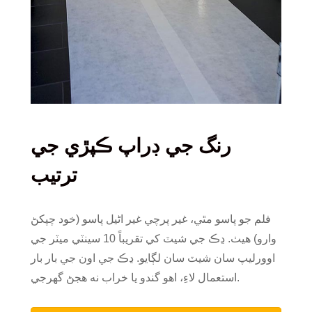
رنگ جي ڊراپ ڪپڙي جي
ترتيب
فلم جو پاسو مٿي، غير پرچي غير اڻيل پاسو (خود چپکڻ
وارو) هيٺ. ڍڪ جي شيٽ کي تقريباً 10 سينٽي ميٽر جي
اوورليپ سان شيٽ سان لڳايو. ڍڪ جي اون جي بار بار
استعمال لاءِ، اهو گندو يا خراب نه هجڻ گهرجي.