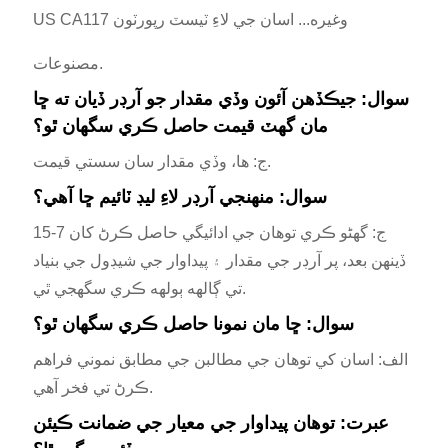
US CA117 وغيره... اسان جي لاءِ ٽيسٽ رپورٽون
مصنوعات.
سوال: جيڪڏهن آئون وڏي مقدار جو آرڊر ڏيان ته ڇا
مان گهٽ قيمت حاصل ڪري سگهان ٿو؟
ج: ها، وڏي مقدار سان سستي قيمت.
سوال: منهنجي آرڊر لاءِ ليڊ ٽائيم ڇا آهي؟
ج: گهڻو ڪري توهان جي ادائيگي حاصل ڪرڻ کان 7-15
ڏينهن بعد، پر آرڊر جي مقدار ۽ پيداوار جي شيڊول جي بنياد
تي ڳالهه ٻولهه ڪري سگهجي ٿي.
سوال: ڇا مان نمونا حاصل ڪري سگهان ٿو؟
الف: اسان کي توهان جي مطالبن جي مطابق نموني فراهم
ڪرڻ تي فخر آهي.
عبرت: توهان پيداوار جي معيار جي ضمانت ڪيئن