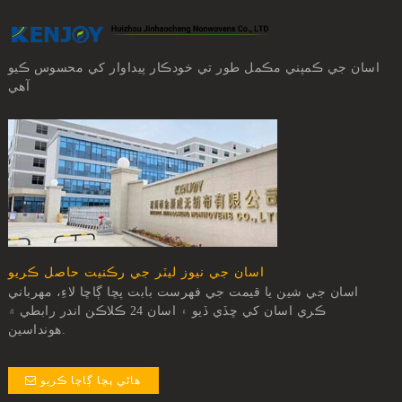
اسان جي ڪمپني مڪمل طور تي خودڪار پيداوار کي محسوس ڪيو
آهي
اسان جي نيوز ليٽر جي رڪنيت حاصل ڪريو
اسان جي شين يا قيمت جي فهرست بابت پڇا ڳاڇا لاءِ، مهرباني
ڪري اسان کي ڇڏي ڏيو ۽ اسان 24 ڪلاڪن اندر رابطي ۾
هونداسين.
هاڻي پڇا ڳاڇا ڪريو