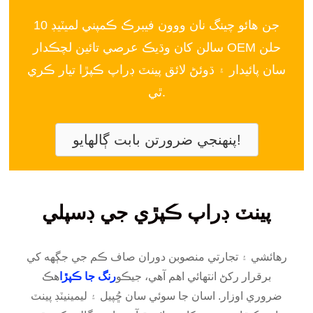
جن هائو چينگ نان ووون فيبرڪ ڪمپني لميٽيڊ 10
سالن کان وڌيڪ عرصي تائين لچڪدار OEM حلن
سان پائيدار ۽ ڌوئڻ لائق پينٽ ڊراپ ڪپڙا تيار ڪري
ٿي.
پنهنجي ضرورتن بابت ڳالهايو!
پينٽ ڊراپ ڪپڙي جي ڊسپلي
رهائشي ۽ تجارتي منصوبن دوران صاف ڪم جي جڳهه کي
برقرار رکڻ انتهائي اهم آهي، جيڪو
رنگ جا ڪپڙا
هڪ
ضروري اوزار. اسان جا سوئي سان ڇُپيل ۽ ليمينيٽڊ پينٽ