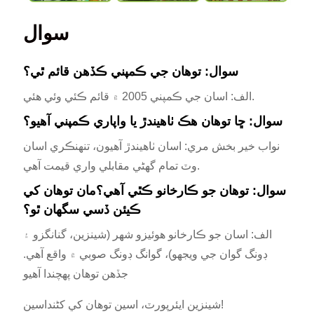
سوال
سوال: توهان جي ڪمپني ڪڏهن قائم ٿي؟
الف: اسان جي ڪمپني 2005 ۾ قائم ڪئي وئي هئي.
سوال: ڇا توهان هڪ ٺاهيندڙ يا واپاري ڪمپني آهيو؟
نواب خير بخش مري: اسان ٺاهيندڙ آهيون، تنهنڪري اسان
وٽ تمام گهڻي مقابلي واري قيمت آهي.
سوال: توهان جو ڪارخانو ڪٿي آهي؟مان توهان کي
ڪيئن ڏسي سگهان ٿو؟
الف: اسان جو ڪارخانو هوئيزو شهر (شينزين، گنانگزو ۽
ڊونگ گوان جي ويجهو)، گوانگ ڊونگ صوبي ۾ واقع آهي.
جڏهن توهان پهچندا آهيو
شينزين ايئرپورٽ، اسين توهان کي کڻنداسين!