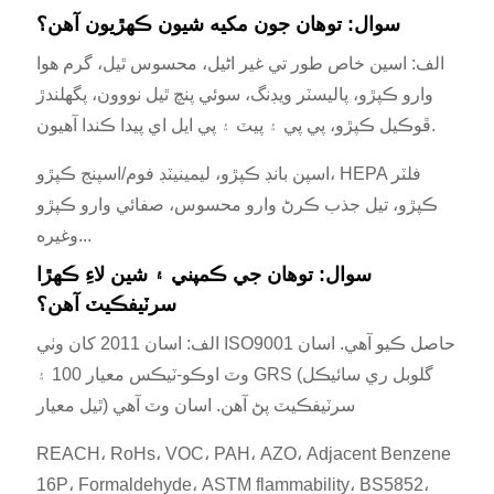
سوال: توهان جون مکيه شيون ڪهڙيون آهن؟
الف: اسين خاص طور تي غير اڻيل، محسوس ٿيل، گرم هوا
وارو ڪپڙو، پاليسٽر ويڊنگ، سوئي پنچ ٿيل نووون، پگھلندڙ
ڦوڪيل ڪپڙو، پي پي ۽ پيٽ ۽ پي ايل اي پيدا ڪندا آهيون.
اسپن بانڊ ڪپڙو، ليمينيٽڊ فوم/اسپنج ڪپڙو، HEPA فلٽر
ڪپڙو، تيل جذب ڪرڻ وارو محسوس، صفائي وارو ڪپڙو
وغيره...
سوال: توهان جي ڪمپني ۽ شين لاءِ ڪهڙا
سرٽيفڪيٽ آهن؟
الف: اسان 2011 کان وٺي ISO9001 حاصل ڪيو آهي. اسان
وٽ اوڪو-ٽيڪس معيار 100 ۽ GRS (گلوبل ري سائيڪل
ٿيل معيار) سرٽيفڪيٽ پڻ آهن. اسان وٽ آهي
REACH، RoHs، VOC، PAH، AZO، Adjacent Benzene
16P، Formaldehyde، ASTM flammability، BS5852،