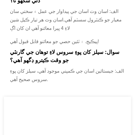
ڏئي سگهو ٿا؟
الف: اسان وٽ اسان جي پيداوار جي عمل ۾ سختي سان
معيار جو ڪنٽرول سسٽم آهي.اسان وٽ هر تيار ڪيل شين
لاءِ 4 ڀيرا معائنو آهي ان کان اڳ
پيڪيج. ۽ ٽئين حصي جو معائنو قابل قبول آهي!
سوال: سيلز کان پوءِ سروس لاءِ توهان جي گارنٽي
جو وقت ڪيترو ڊگهو آهي؟
الف: جيستائين اسان جي ڪمپني موجود آهي، سيلز کان پوءِ
سروس صحيح آهي.