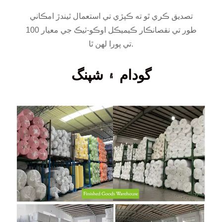
تصديق ڪري ٿو ته ڪپڙي تي استعمال ٿيندڙ امڪاني
طور تي نقصانڪار ڪيميڪل اوڪو-ٽيڪ جي معيار 100
تي پورا لهن ٿا.
گودام ۽ شپنگ