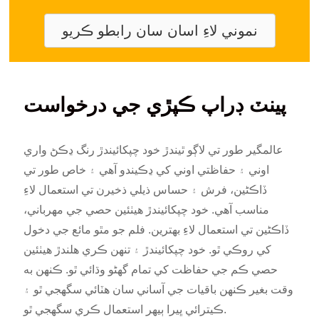
نموني لاءِ اسان سان رابطو ڪريو
پينٽ ڊراپ ڪپڙي جي درخواست
عالمگير طور تي لاڳو ٿيندڙ خود چپکائيندڙ رنگ ڍڪڻ واري
اوني ۽ حفاظتي اوني کي ڍڪيندو آهي ۽ خاص طور تي
ڏاڪڻين، فرش ۽ حساس ذيلي ذخيرن تي استعمال لاءِ
مناسب آهي. خود چپکائيندڙ هيٺئين حصي جي مهرباني،
ڏاڪڻين تي استعمال لاءِ بهترين. فلم جو مٿو مائع جي دخول
کي روڪي ٿو. خود چپکائيندڙ ۽ تنهن ڪري هلندڙ هيٺئين
حصي ڪم جي حفاظت کي تمام گهڻو وڌائي ٿو. ڪنهن به
وقت بغير ڪنهن باقيات جي آساني سان هٽائي سگهجي ٿو ۽
ڪيترائي ڀيرا ٻيهر استعمال ڪري سگهجي ٿو.