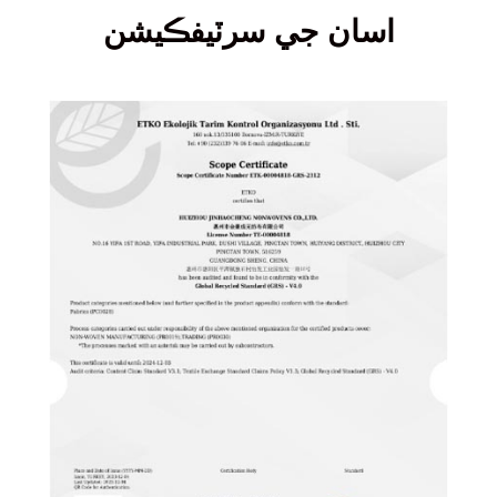
اسان جي سرٽيفڪيشن