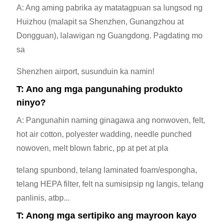
A: Ang aming pabrika ay matatagpuan sa lungsod ng
Huizhou (malapit sa Shenzhen, Gunangzhou at
Dongguan), lalawigan ng Guangdong. Pagdating mo
sa
Shenzhen airport, susunduin ka namin!
T: Ano ang mga pangunahing produkto
ninyo?
A: Pangunahin naming ginagawa ang nonwoven, felt,
hot air cotton, polyester wadding, needle punched
nowoven, melt blown fabric, pp at pet at pla
telang spunbond, telang laminated foam/espongha,
telang HEPA filter, felt na sumisipsip ng langis, telang
panlinis, atbp...
T: Anong mga sertipiko ang mayroon kayo