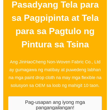
Pasadyang Tela para
sa Pagpipinta at Tela
para sa Pagtulo ng
Pintura sa Tsina
Ang JinHaoCheng Non-Woven Fabric Co., Ltd
ay gumagawa ng matibay at puwedeng labhan
na mga paint drop cloth na may mga flexible na
solusyon sa OEM sa loob ng mahigit 10 taon.
Pag-usapan ang iyong mga
pangangailangan!