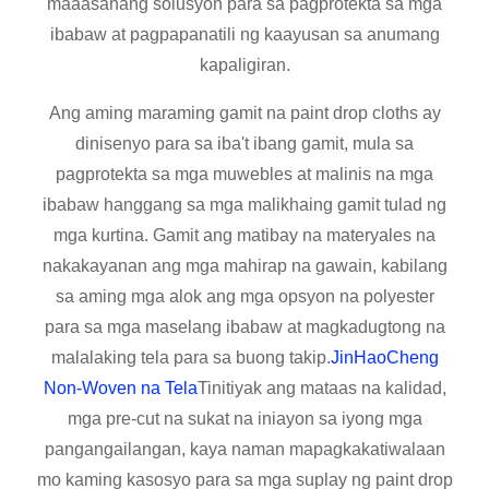
maaasahang solusyon para sa pagprotekta sa mga
ibabaw at pagpapanatili ng kaayusan sa anumang
kapaligiran.
Ang aming maraming gamit na paint drop cloths ay
dinisenyo para sa iba't ibang gamit, mula sa
pagprotekta sa mga muwebles at malinis na mga
ibabaw hanggang sa mga malikhaing gamit tulad ng
mga kurtina. Gamit ang matibay na materyales na
nakakayanan ang mga mahirap na gawain, kabilang
sa aming mga alok ang mga opsyon na polyester
para sa mga maselang ibabaw at magkadugtong na
malalaking tela para sa buong takip.
JinHaoCheng
Non-Woven na Tela
Tinitiyak ang mataas na kalidad,
mga pre-cut na sukat na iniayon sa iyong mga
pangangailangan, kaya naman mapagkakatiwalaan
mo kaming kasosyo para sa mga suplay ng paint drop