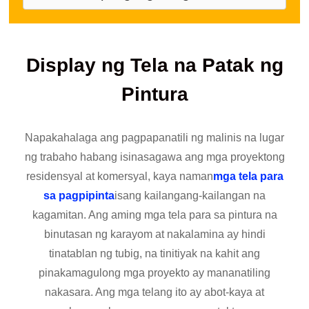
Display ng Tela na Patak ng
Pintura
Napakahalaga ang pagpapanatili ng malinis na lugar
ng trabaho habang isinasagawa ang mga proyektong
residensyal at komersyal, kaya naman
mga tela para
sa pagpipinta
isang kailangang-kailangan na
kagamitan. Ang aming mga tela para sa pintura na
binutasan ng karayom ​​at nakalamina ay hindi
tinatablan ng tubig, na tinitiyak na kahit ang
pinakamagulong mga proyekto ay mananatiling
nakasara. Ang mga telang ito ay abot-kaya at