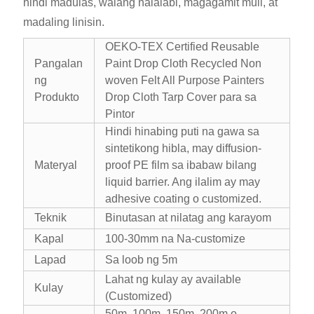
hindi madulas, walang nalalabi, magagamit muli, at
madaling linisin.
OEKO-TEX Certified Reusable
Pangalan
Paint Drop Cloth Recycled Non
ng
woven Felt All Purpose Painters
Produkto
Drop Cloth Tarp Cover para sa
Pintor
Hindi hinabing puti na gawa sa
sintetikong hibla, may diffusion-
Materyal
proof PE film sa ibabaw bilang
liquid barrier. Ang ilalim ay may
adhesive coating o customized.
Teknik
Binutasan at nilatag ang karayom
Kapal
100-30mm na Na-customize
Lapad
Sa loob ng 5m
Lahat ng kulay ay available
Kulay
(Customized)
50m, 100m, 150m, 200m o